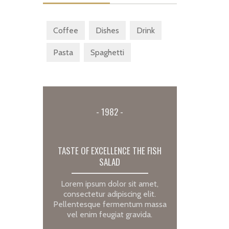
Coffee
Dishes
Drink
Pasta
Spaghetti
- 1982 -
TASTE OF EXCELLENCE THE FISH
SALAD
Lorem ipsum dolor sit amet,
consectetur adipiscing elit.
Pellentesque fermentum massa
vel enim feugiat gravida.