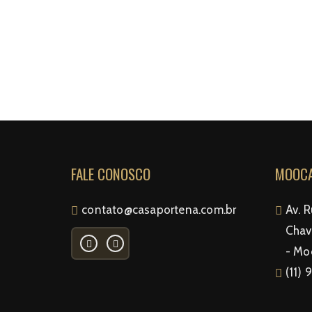
FALE CONOSCO
MOOCA
contato@casaportena.com.br
Av. 
Chave
- Mo
(11)