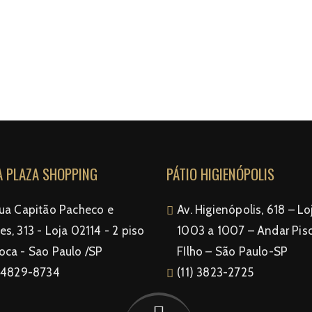
 PLAZA SHOPPING
PÁTIO HIGIENÓPOLIS
Rua Capitão Pacheco e
Av. Higienópolis, 618 – Lo
s, 313 - Loja 02114 - 2 piso
1003 a 1007 – Andar Pis
oca - Sao Paulo /SP
FIlho – São Paulo-SP
 94829-8734
(11) 3823-2725