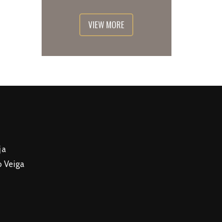
VIEW MORE
ja
o Veiga